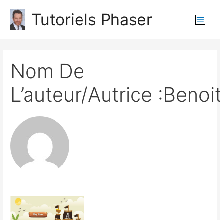
Aller
Tutoriels Phaser
au
Main
contenu
Men
Nom De
L’auteur/autrice :benoi