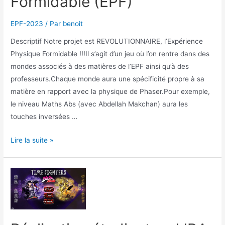
Formidable (EPF)
EPF-2023
/ Par
benoit
Descriptif Notre projet est REVOLUTIONNAIRE, l’Expérience
Physique Formidable !!!Il s’agit d’un jeu où l’on rentre dans des
mondes associés à des matières de l’EPF ainsi qu’à des
professeurs.Chaque monde aura une spécificité propre à sa
matière en rapport avec la physique de Phaser.Pour exemple,
le niveau Maths Abs (avec Abdellah Makchan) aura les
touches inversées …
Réalisation
Lire la suite »
étudiante
:
L’Experience
Physique
Formidable
(EPF)