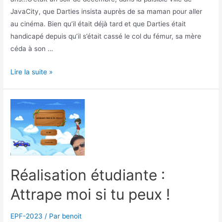
JavaCity, que Darties insista auprès de sa maman pour aller
au cinéma. Bien qu’il était déjà tard et que Darties était
handicapé depuis qu’il s’était cassé le col du fémur, sa mère
céda à son …
Réalisation
Lire la suite »
étudiante
:
Darties
fait
son
cinéma
!
Réalisation étudiante :
Attrape moi si tu peux !
EPF-2023
/ Par
benoit