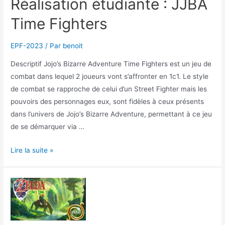
Réalisation étudiante : JJBA
Time Fighters
EPF-2023
/ Par
benoit
Descriptif Jojo’s Bizarre Adventure Time Fighters est un jeu de
combat dans lequel 2 joueurs vont s’affronter en 1c1. Le style
de combat se rapproche de celui d’un Street Fighter mais les
pouvoirs des personnages eux, sont fidèles à ceux présents
dans l’univers de Jojo’s Bizarre Adventure, permettant à ce jeu
de se démarquer via …
Réalisation
Lire la suite »
étudiante
:
JJBA
Time
Fighters