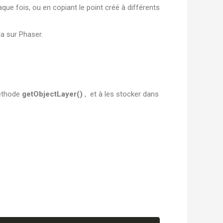
que fois, ou en copiant le point créé à différents
la sur Phaser.
méthode
getObjectLayer()
, et à les stocker dans